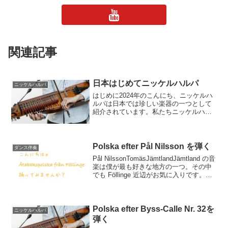
関連記事
日本はじめてニッケルハルパ
ニッケルハルパ
はじめに2024年のこんにち、ニッケルハ
ルパは日本では珍しい楽器の一つとして
紹介されています。私たちニッケルハル
パ弾き自身も「マイナーな楽器で～」と
か「日本で持っている人が100人くらいし
かいなくて～」とか、希少性をウリにし
た説明をすること...
Polska efter Pål Nilsson を弾く
ダンス伴奏
Pål NilssonTomäsJämtlandJämtland の音
楽は僕が最も好きな地方の一つ。その中
でも Föllinge 近辺がお気に入りです。理
由はシンプル。聞いていて心地よい。今
回の動画はÅtabakspolska のつもりで
弾...
Polska efter Byss-Calle Nr. 32を
ニッケルハルパ
弾く