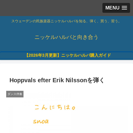
MENU
スウェーデンの民族楽器ニッケルハルパを知る、弾く、買う、習う。
ニッケルハルパと向き合う
【2026年3月更新】ニッケルハルパ購入ガイド
Hoppvals efter Erik Nilssonを弾く
ダンス伴奏