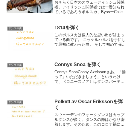
おそらく日本のスウェーディッシュ関係
者、アイリッシュ関係者では一番知られ
ているであろうポルスカ、ByssーCalleの
32番を録りました。ユニゾンとカウンタ
ーで合計3廻し弾いています。カウンター
はとても自由なもので、毎度毎度違うこ
1814を弾く
ダンス伴奏
とを弾いて...
このポルスカは個人的な思い出が詰まっ
ている曲です。 ニッケルハルパを手にし
て最初に教わった曲。 そして初めて弾け
るようになった曲。 大好きなニッケルハ
ルパ奏者による録音を聞いて興奮した
曲。 そして彼の生演奏を目の前で堪能し
た曲。 うまく弓が...
Connys Snoa を弾く
ダンス伴奏
Connys SnoaConny Axelssonさあ、「踊
って」いただきましょう。というわけ
で、《コニースノア》はダンスパーティ
ーで人気がある曲の一つです。動画のよ
うにスペルマンはアレコレします。速く
したり遅くしたり、メロディーから外れ
た...
Polkett av Oscar Erikssonを弾
ダンス伴奏
く
スウェーデンのフォークダンスはカップ
ルダンスが多く、ダンスの際はかなり密
着します。そのため、このコロナ禍にお
いてはなかなか練習もできない状況が続
いています。これまで当たり前のように