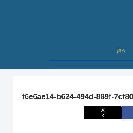
習う
f6e6ae14-b624-494d-889f-7cf8
X