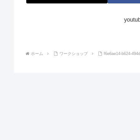
you
ホーム
ワークショップ
f6e6ae14-b624-494d