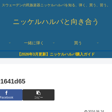
スウェーデンの民族楽器ニッケルハルパを知る、弾く、買う、習う。
ニッケルハルパと向き合う
一緒に弾く
買う
【2026年3月更新】ニッケルハルパ購入ガイド
01641d65
Facebook
コピー
2024.06.24