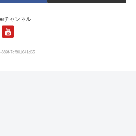
tubeチャンネル
-889f-7cf801641d65