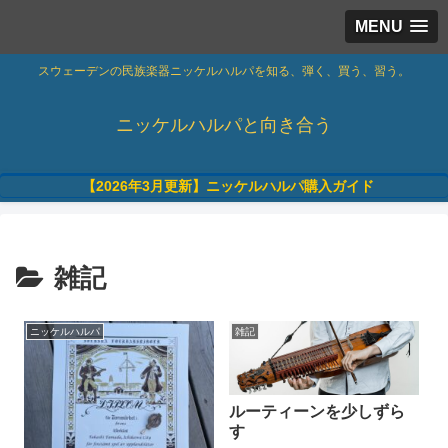
MENU
スウェーデンの民族楽器ニッケルハルパを知る、弾く、買う、習う。
ニッケルハルパと向き合う
【2026年3月更新】ニッケルハルパ購入ガイド
雑記
ニッケルハルパ
雑記
ルーティーンを少しずら
す